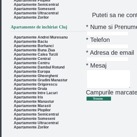
Apartamente Plopilor
Apartamente Semicentral
Apartamente Someseni
Apartamente Ultracentral
Puteti sa ne cont
Apartamente Zorilor
* Nume si Prenum
Apartamente de inchiriat Cluj
Apartamente Andrei Muresanu
* Telefon
Apartamente Baciu
Apartamente Borhanci
Apartamente Buna Ziua
* Adresa de email
Apartamente Calea Turzii
Apartamente Central
Apartamente Centru
* Mesaj
Apartamente Dambul Rotund
Apartamente Europa
Apartamente Gheorgheni
Apartamente Gradini Manastur
Apartamente Grigorescu
Apartamente Gruia
Campurile marcate 
Apartamente Intre Lacuri
Apartamente Iris
Apartamente Manastur
Apartamente Marasti
Apartamente Plopilor
Apartamente Semicentral
Apartamente Someseni
Apartamente Ultracentral
Apartamente Zorilor