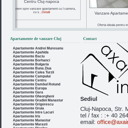
Centru Cluj-napoca
Propunem spre vanzare apartament cu l camera,
cu s...
Detalii
Vanzare Apartamen
Oferta ideala pentru i
Apartamente de vanzare Cluj
Contact
Apartamente Andrei Muresanu
Apartamente Apahida
Apartamente Baciu
Apartamente Borhanci
Apartamente Bulgaria
Apartamente Buna Ziua
Apartamente Calea Turzii
Apartamente Campului
Apartamente Centru
Apartamente Dambul Rotund
Apartamente Europa
Apartamente Gara
Apartamente Gheorgheni
Sediul
Apartamente Gradini Manastur
Apartamente Grigorescu
Cluj-Napoca, Str.
Apartamente Gruia
Apartamente Intre Lacuri
tel / fax : :+ 40 2
Apartamente Iris
Apartamente Manastur
email:
office@axai
Apartamente Marasti