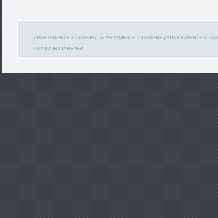
APARTAMENTE 1 CAMERA
|
APARTAMENTE 2 CAMERE
|
APARTAMENTE 3 CA
AXA IMOBILIARE SRL