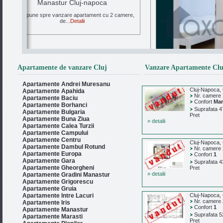
Manastur Cluj-napoca
Se propune spre vanzare apartament cu 2 camere,
de...
Detalii
Apartamente de vanzare Cluj
Vanzare Apartamente Cluj
Apartamente Andrei Muresanu
Cluj-Napoca, 
Apartamente Apahida
Nr. camere
Apartamente Baciu
Confort
Mar
Apartamente Borhanci
Suprafata 4
Apartamente Bulgaria
Pret
Apartamente Buna Ziua
» detalii
Apartamente Calea Turzii
Apartamente Campului
Apartamente Centru
Cluj-Napoca, 
Apartamente Dambul Rotund
Nr. camere
Apartamente Europa
Confort
1
Apartamente Gara
Suprafata 4
Vanzare Apartament 
Apartamente Gheorgheni
Pret
» detalii
Apartamente Gradini Manastur
Apartamente Grigorescu
Apartament 2 camere ren
Apartamente Gruia
Apartamente Intre Lacuri
Cluj-Napoca, 
Nr. camere
Apartamente Iris
Confort
1
Apartamente Manastur
Suprafata 5
Apartamente Marasti
Pret