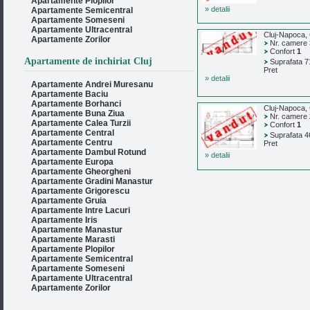
Apartamente Plopilor
» detalii
Apartamente Semicentral
Apartamente Someseni
Apartamente Ultracentral
Cluj-Napoca, 
Apartamente Zorilor
Nr. camere
Confort
1
Apartamente de inchiriat Cluj
Suprafata 7
Pret
» detalii
Apartamente Andrei Muresanu
Apartamente Baciu
Apartamente Borhanci
Cluj-Napoca, 
Apartamente Buna Ziua
Nr. camere
Apartamente Calea Turzii
Confort
1
Apartamente Central
Suprafata 4
Apartamente Centru
Pret
Apartamente Dambul Rotund
» detalii
Apartamente Europa
Apartamente Gheorgheni
Apartamente Gradini Manastur
Apartamente Grigorescu
Apartamente Gruia
Apartamente Intre Lacuri
Apartamente Iris
Apartamente Manastur
Apartamente Marasti
Apartamente Plopilor
Apartamente Semicentral
Apartamente Someseni
Apartamente Ultracentral
Apartamente Zorilor