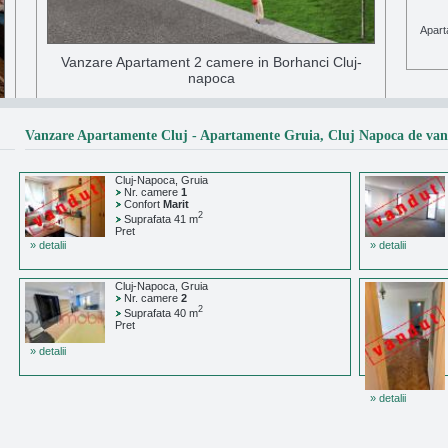
Apart
Vanzare Apartament 2 camere in Borhanci Cluj-
napoca
Vindem apartament cu 2 camere, semifinisat si spat...
Detalii
Vanzare Apartamente Cluj - Apartamente Gruia, Cluj Napoca de van
Cluj-Napoca, Gruia
Nr. camere
1
Confort
Marit
2
Suprafata 41 m
Pret
» detalii
» detalii
Cluj-Napoca, Gruia
Nr. camere
2
2
Suprafata 40 m
Pret
» detalii
» detalii