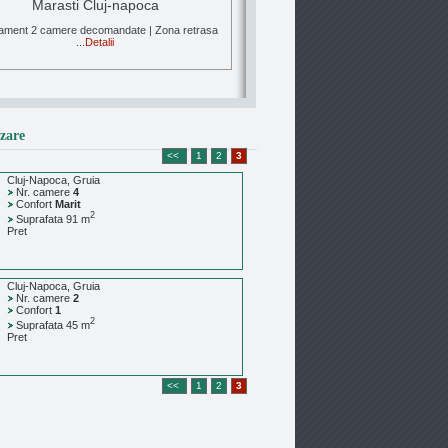
Marasti Cluj-napoca
ament 2 camere decomandate | Zona retrasa
...
Detalii
Vanzare Apartament 1 ca
zare
Marasti Cluj-napoc
<<
1
2
3
Propunem spre vanzare un apart
Cluj-Napoca, Gruia
camera, e...
Detalii
Nr. camere
4
Confort
Marit
2
Suprafata 91 m
Pret
Cluj-Napoca, Gruia
Nr. camere
2
Confort
1
2
Suprafata 45 m
Pret
<<
1
2
3