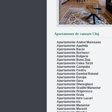
artament 2 camere in
Apartamente de vanzare Cluj
Floresti
Apartamente Andrei Muresanu
Vanzare Apartament 2 camere in
e Vanzare | 2 Camere + Terasa
Apartamente Apahida
Spat...
Detalii
Ultracentral Cluj-napoca
Apartamente Baciu
Apartamente Borhanci
Oferim spre vanzare apartament ultrafinisat,
Apartamente Bulgaria
compl...
Detalii
Apartamente Buna Ziua
Apartamente Calea Turzii
Apartamente Campului
Apartamente Centru
Apartamente Dambul Rotund
Apartamente Europa
Apartamente Gara
Apartamente Gheorgheni
Apartamente Gradini Manastur
Apartamente Grigorescu
Apartamente Gruia
Apartamente Intre Lacuri
Apartamente Iris
Apartamente Manastur
Apartamente Marasti